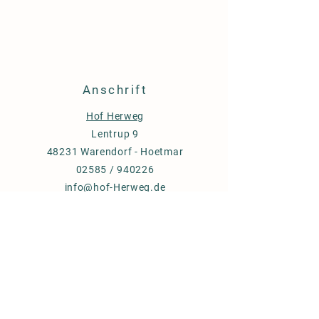
Anschrift
Hof Herweg
Lentrup 9
48231 Warendorf - Hoetmar
02585 / 940226
info@hof-Herweg.de
Weidefleisch-
Fleischpaket
Versand und Erstattungsrichtlinien