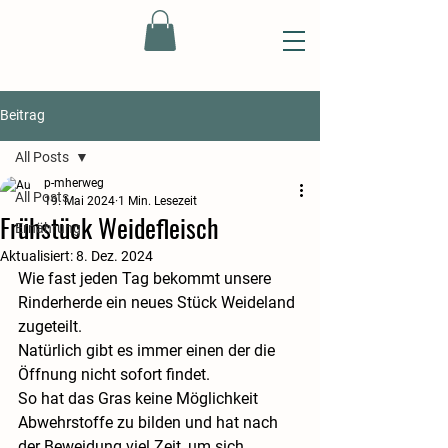
Beitrag
All Posts
p-mherweg
All Posts
19. Mai 2024
1 Min. Lesezeit
Frühstück Weidefleisch
Ernährung
Aktualisiert:
8. Dez. 2024
Wie fast jeden Tag bekommt unsere 
Rinderherde ein neues Stück Weideland 
zugeteilt.
Natürlich gibt es immer einen der die 
Öffnung nicht sofort findet.
So hat das Gras keine Möglichkeit 
Abwehrstoffe zu bilden und hat nach 
der Beweidung viel Zeit, um sich 