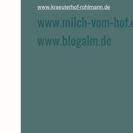
www.kraeuterhof-
rohlmann.de
www.milch-vom-hof.
www.blogalm.de