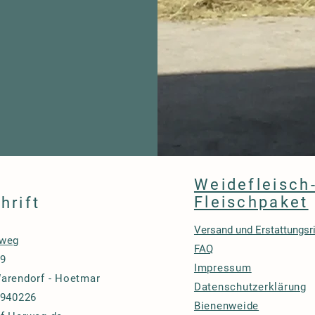
Weidefleisch
Fleischpaket
hrift
Versand und Erstattungsri
rweg
FAQ
 9
Impressum
arendorf - Hoetmar
Datenschutzerklärung
 940226
Bienenweide