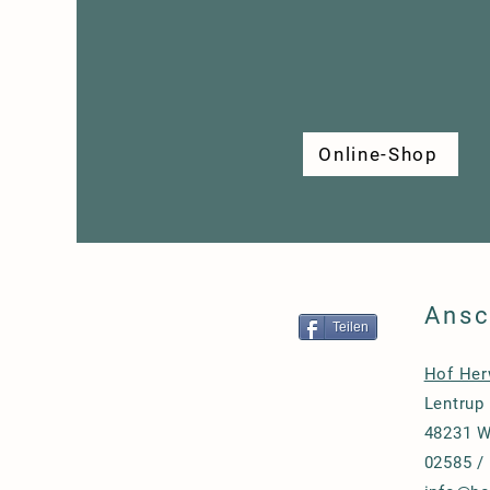
Online-Shop
Ansc
Teilen
Hof He
Lentrup
48231 W
02585 /