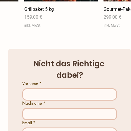
Grillpaket 5 kg
Gourmet-Pake
Preis
Preis
159,00 €
299,00 €
inkl. MwSt.
inkl. MwSt.
Nicht das Richtige 
dabei?
Vorname
*
Nachname
*
Email
*