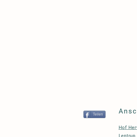
Ansc
Teilen
Hof He
Lentrup