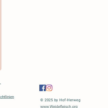
r
-
chtlinien
© 2025 by Hof-Herweg
www.Weidefleisch.org