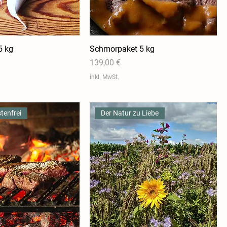
a
m
m
5 kg
Schmorpaket 5 kg
Preis
139,00 €
inkl. MwSt.
tenfrei
Der Natur zu Liebe