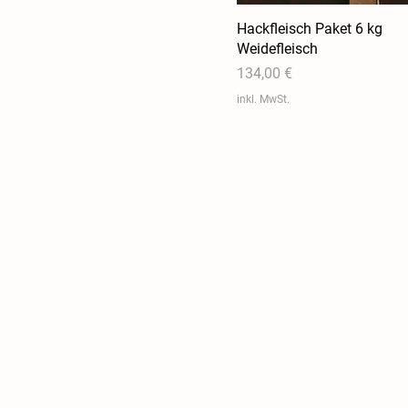
Hackfleisch Paket 6 kg
Weidefleisch
Preis
134,00 €
inkl. MwSt.