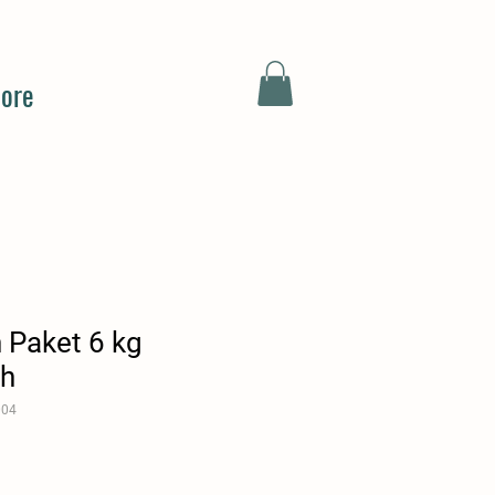
ore
 Paket 6 kg
ch
004