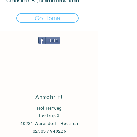
Check the URL, or head back home.
Go Home
Teilen
Anschrift
Hof Herweg
Lentrup 9
48231 Warendorf - Hoetmar
02585 / 940226