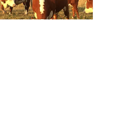
Teilen
Anschrift
Hof Herweg
Lentrup 9