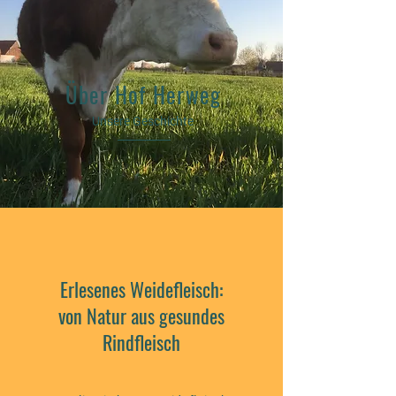
Über Hof Herweg
Unsere Geschichte
Erlesenes Weidefleisch:
von Natur aus gesundes
Rindfleisch