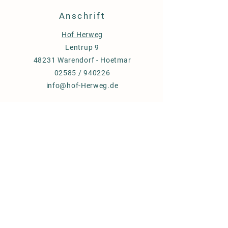
Anschrift
Hof Herweg
Lentrup 9
48231 Warendorf - Hoetmar
02585 / 940226
info@hof-Herweg.de
Weidefleisch-
Fleischpaket
Versand und Erstattungsrichtlinien
FAQ
Impressum
Datenschutzerklärung
Bienenweide