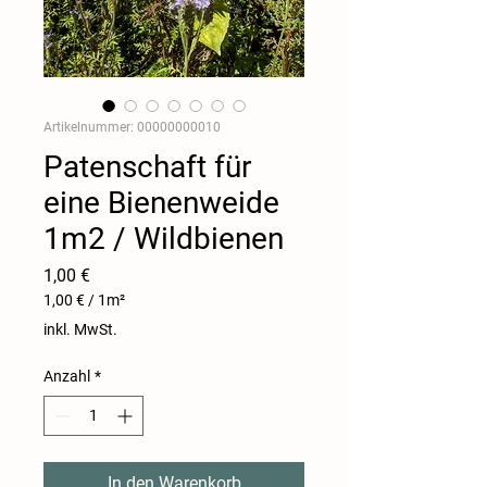
Artikelnummer: 00000000010
Patenschaft für
eine Bienenweide
1m2 / Wildbienen
Preis
1,00 €
1,00 €
/
1m²
1,00 €
inkl. MwSt.
pro
1
Anzahl
*
Quadratmeter
In den Warenkorb