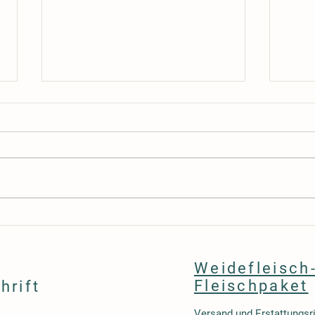
Molekulare Magie im Wasserbad:
Warum
Warum Physik die wichtigste Zutat
unter
für das perfekte Steak ist
vs. k
Weidefleisch
Fleischpaket
hrift
Versand und Erstattungsri