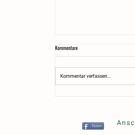
Kommentare
Kommentar verfassen...
Biohacking aus dem Suppentopf:
Warum Ihre Kollagen-Tabletten am
Ziel vorbeischießen (und was Sie
stattdessen brauchen)
Ansc
Teilen