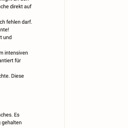
üche direkt auf 
ch fehlen darf. 
nte!
t und 
em intensiven 
ntiert für 
chte. Diese 
sches. Es 
 gehalten 