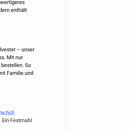
wertigeres 
dern enthält 
lvester – unser 
s. Mit nur 
bestellen. So 
it Familie und 
w.hof-
. Ein Festmahl 