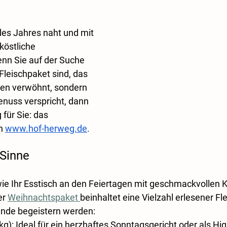
des Jahres naht und mit 
köstliche 
nn Sie auf der Suche 
leischpaket sind, das 
men verwöhnt, sondern 
nuss verspricht, dann 
für Sie: das 
n
www.hof-herweg.de
.
 Sinne
 wie Ihr Esstisch an den Feiertagen mit geschmackvollen K
r 
Weihnachtspaket 
beinhaltet eine Vielzahl erlesener Fle
unde begeistern werden:
kg)
: Ideal für ein herzhaftes Sonntagsgericht oder als Hig