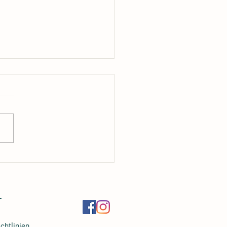
 Rinderknochen
schiedlich riechen: Weiderind
onventionelle Fütterung
-
chtlinien